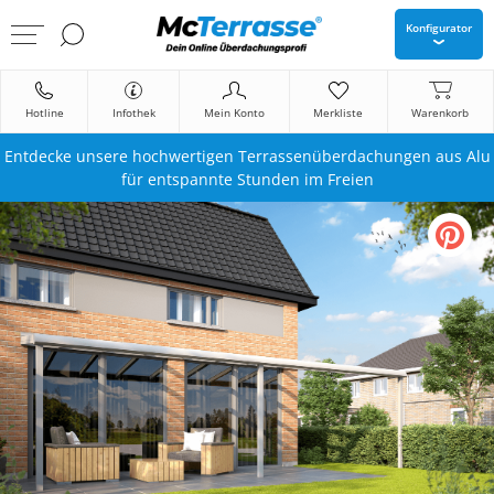
Konfigurator
Hotline
Infothek
Mein Konto
Merkliste
Warenkorb
Entdecke unsere hochwertigen Terrassenüberdachungen aus Alu
für entspannte Stunden im Freien