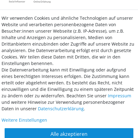
Wir verwenden Cookies und ähnliche Technologien auf unserer
Kontakt
Vertrag widerrufen
Website und verarbeiten personenbezogene Daten von
Besucher:innen unserer Webseite (z.B. IP-Adresse), um z.B.
Inhalte und Anzeigen zu personalisieren, Medien von
Drittanbietern einzubinden oder Zugriffe auf unsere Website zu
analysieren. Die Datenverarbeitung erfolgt erst durch gesetzte
Bezahlung
Cookies. Wir teilen diese Daten mit Dritten, die wir in den
Einstellungen benennen.
Wir bieten Ihnen viele Möglichkeiten einer sicheren und bequemen
Die Datenverarbeitung kann mit Einwilligung oder aufgrund
Bezahlung.
eines berechtigten Interesses erfolgen. Die Zustimmung kann
erteilt oder abgelehnt werden. Es besteht das Recht, nicht
einzuwilligen und die Einwilligung zu einem späteren Zeitpunkt
zu ändern oder zu widerrufen. Beachten Sie unser
Impressum
und weitere Hinweise zur Verwendung personenbezogener
Daten in unserer
Daten­schutz­erklärung
.
Weitere Einstellungen
AGB
Widerrufsrecht
Datenschutz
Impressum
Alle akzeptieren