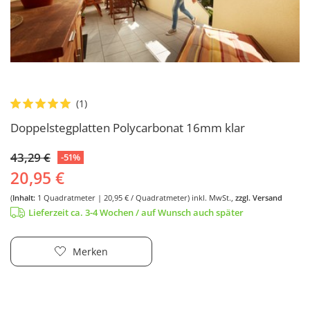
Doppelstegplatten Polycarbonat 16mm klar
43,29 €
-51%
20,95 €
(
Inhalt:
1
Quadratmeter
| 20,95 € / Quadratmeter)
inkl. MwSt.,
zzgl. Versand
Lieferzeit ca. 3-4 Wochen / auf Wunsch auch später
Merken