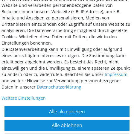
Kontakt
Vertrag widerrufen
Website und verarbeiten personenbezogene Daten von
Besucher:innen unserer Webseite (z.B. IP-Adresse), um z.B.
Inhalte und Anzeigen zu personalisieren, Medien von
Drittanbietern einzubinden oder Zugriffe auf unsere Website zu
analysieren. Die Datenverarbeitung erfolgt erst durch gesetzte
Bezahlung
Cookies. Wir teilen diese Daten mit Dritten, die wir in den
Einstellungen benennen.
Wir bieten Ihnen viele Möglichkeiten einer sicheren und bequemen
Die Datenverarbeitung kann mit Einwilligung oder aufgrund
Bezahlung.
eines berechtigten Interesses erfolgen. Die Zustimmung kann
erteilt oder abgelehnt werden. Es besteht das Recht, nicht
einzuwilligen und die Einwilligung zu einem späteren Zeitpunkt
zu ändern oder zu widerrufen. Beachten Sie unser
Impressum
und weitere Hinweise zur Verwendung personenbezogener
Daten in unserer
Daten­schutz­erklärung
.
Weitere Einstellungen
AGB
Widerrufsrecht
Datenschutz
Impressum
Alle akzeptieren
Barrierefreiheitserklärung
Alle ablehnen
© 2018 - 2026 McGarden24 GmbH / Alle Rechte vorbehalten. Alle Preise inkl.