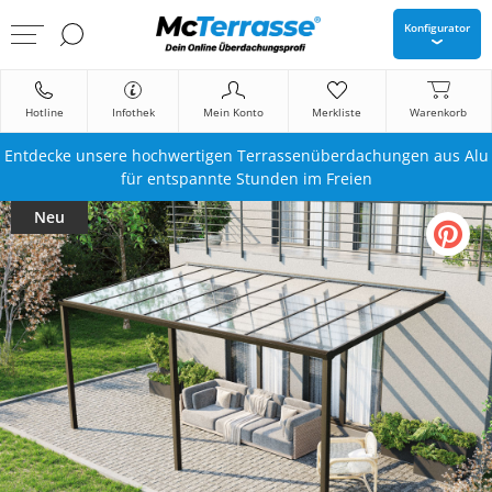
Konfigurator
Hotline
Infothek
Mein Konto
Merkliste
Warenkorb
Entdecke unsere hochwertigen Terrassenüberdachungen aus Alu
für entspannte Stunden im Freien
Neu