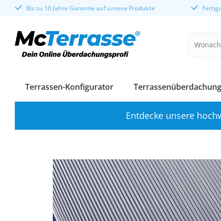
Bis zu 10 Jahre Garantie auf unsere Produkte
Ferti
Terrassen-Konfigurator
Terrassenüberdachung
Entdecke unsere hochw