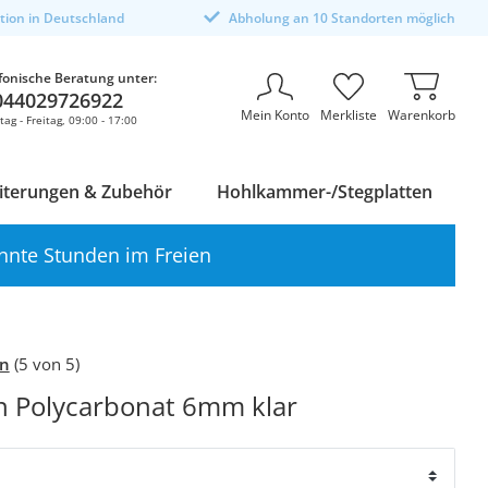
ktion in Deutschland
Abholung an 10 Standorten möglich
fonische Beratung unter:
044029726922
Mein Konto
Merkliste
Warenkorb
ag - Freitag, 09:00 - 17:00
iterungen & Zubehör
Hohlkammer-/Stegplatten
nnte Stunden im Freien
en
(5 von 5)
n Polycarbonat 6mm klar