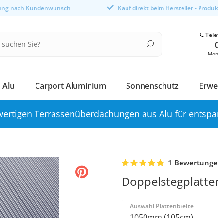
gung nach Kundenwunsch
Kauf direkt beim Hersteller - Produ
Tele
Mont
 Alu
Carport Aluminium
Sonnenschutz
Erwe
ertigen Terrassenüberdachungen aus Alu für entspa
1 Bewertung
Doppelstegplatte
Auswahl Plattenbreite