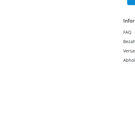
Info
FAQ
Beza
Vers
Abho