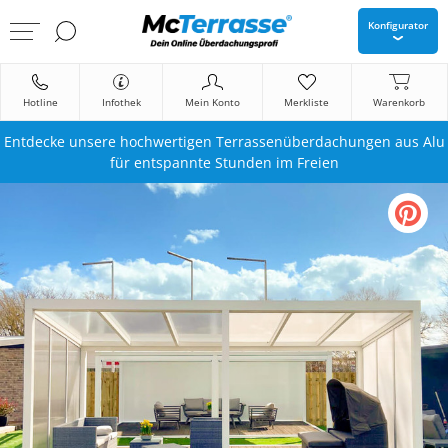
Konfigurator
Hotline
Infothek
Mein Konto
Merkliste
Warenkorb
Entdecke unsere hochwertigen Terrassenüberdachungen aus Alu
für entspannte Stunden im Freien