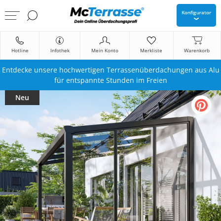
Konfigurator
Hotline
Infothek
Mein Konto
Merkliste
Warenkorb
Entdecke unsere hochwertigen Terrassenüberdachungen aus Alu
für entspannte Stunden im Freien
Neu