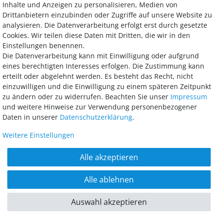
Inhalte und Anzeigen zu personalisieren, Medien von
Drittanbietern einzubinden oder Zugriffe auf unsere Website zu
analysieren. Die Datenverarbeitung erfolgt erst durch gesetzte
Bezahlung
Cookies. Wir teilen diese Daten mit Dritten, die wir in den
Einstellungen benennen.
Wir bieten Ihnen viele Möglichkeiten einer sicheren und bequemen
Die Datenverarbeitung kann mit Einwilligung oder aufgrund
Bezahlung.
eines berechtigten Interesses erfolgen. Die Zustimmung kann
erteilt oder abgelehnt werden. Es besteht das Recht, nicht
einzuwilligen und die Einwilligung zu einem späteren Zeitpunkt
zu ändern oder zu widerrufen. Beachten Sie unser
Impressum
und weitere Hinweise zur Verwendung personenbezogener
Daten in unserer
Daten­schutz­erklärung
.
Weitere Einstellungen
AGB
Widerrufsrecht
Datenschutz
Impressum
Alle akzeptieren
Barrierefreiheitserklärung
Alle ablehnen
© 2018 - 2026 McGarden24 GmbH / Alle Rechte vorbehalten. Alle Preise inkl.
MwSt. und zzgl. Versandkosten. **Gilt für Lieferungen innerhalb
Auswahl akzeptieren
Deutschlands.
powered by
createyourtemplate