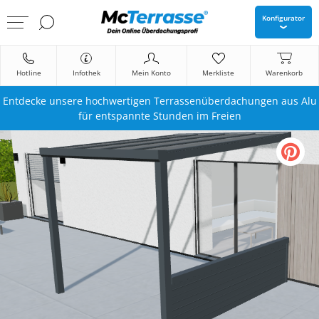
Konfigurator
Hotline
Infothek
Mein Konto
Merkliste
Warenkorb
Entdecke unsere hochwertigen Terrassenüberdachungen aus Alu
für entspannte Stunden im Freien