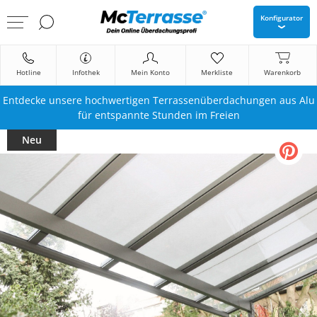
Konfigurator
Hotline
Infothek
Mein Konto
Merkliste
Warenkorb
Entdecke unsere hochwertigen Terrassenüberdachungen aus Alu
für entspannte Stunden im Freien
Neu