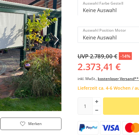
Auswahl Farbe Gestell
Auswahl Position Motor
UVP 2.789,00 €
-14%
2.373,41 €
inkl. MwSt.,
kostenloser Versand**
Lieferzeit ca. 4-6 Wochen / 
Merken