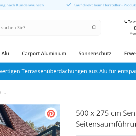
gung nach Kundenwunsch
Kauf direkt beim Hersteller - Produ
Tele
Mont
 Alu
Carport Aluminium
Sonnenschutz
Erwe
ertigen Terrassenüberdachungen aus Alu für entspa
...
500 x 275 cm Senk
Seitensaumführu