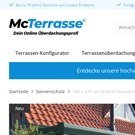
Bis zu 10 Jahre Garantie auf unsere Produkte
Ferti
Terrassen-Konfigurator
Terrassenüberdachung
Entdecke unsere hochw
Startseite
Sonnenschutz
500 x 275 cm Senkrechtmarkise 
Neu