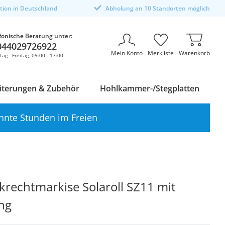
ktion in Deutschland
Abholung an 10 Standorten möglich
fonische Beratung unter:
044029726922
Mein Konto
Merkliste
Warenkorb
ag - Freitag, 09:00 - 17:00
iterungen & Zubehör
Hohlkammer-/Stegplatten
nnte Stunden im Freien
rechtmarkise Solaroll SZ11 mit
ng