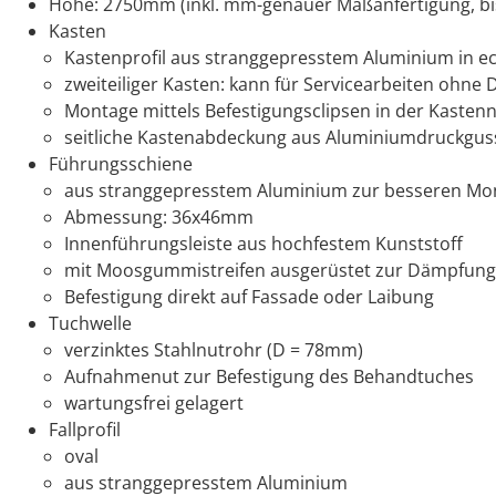
Höhe: 2750mm (inkl. mm-genauer Maßanfertigung, bi
Kasten
Kastenprofil aus stranggepresstem Aluminium in 
zweiteiliger Kasten: kann für Servicearbeiten ohn
Montage mittels Befestigungsclipsen in der Kasten
seitliche Kastenabdeckung aus Aluminiumdruckgus
Führungsschiene
aus stranggepresstem Aluminium zur besseren Mont
Abmessung: 36x46mm
Innenführungsleiste aus hochfestem Kunststoff
mit Moosgummistreifen ausgerüstet zur Dämpfung
Befestigung direkt auf Fassade oder Laibung
Tuchwelle
verzinktes Stahlnutrohr (D = 78mm)
Aufnahmenut zur Befestigung des Behandtuches
wartungsfrei gelagert
Fallprofil
oval
aus stranggepresstem Aluminium