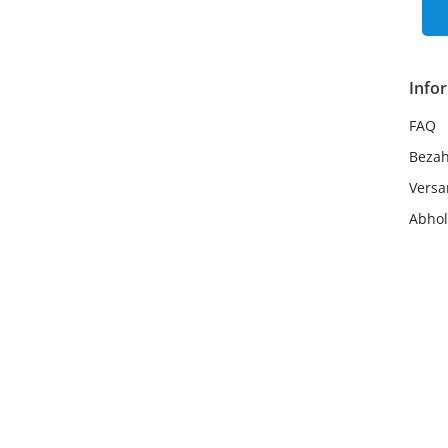
Info
FAQ
Beza
Vers
Abho