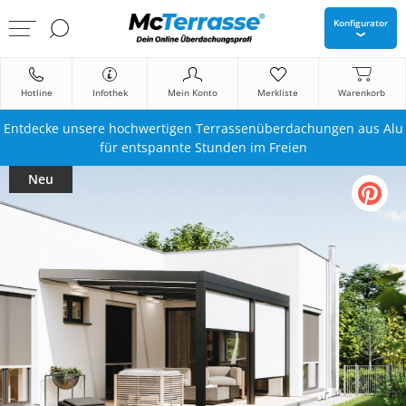
Konfigurator
Hotline
Infothek
Mein Konto
Merkliste
Warenkorb
Entdecke unsere hochwertigen Terrassenüberdachungen aus Alu
für entspannte Stunden im Freien
Neu