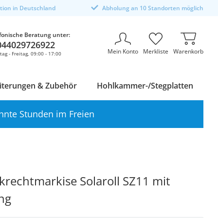
ktion in Deutschland
Abholung an 10 Standorten möglich
fonische Beratung unter:
044029726922
Mein Konto
Merkliste
Warenkorb
ag - Freitag, 09:00 - 17:00
iterungen & Zubehör
Hohlkammer-/Stegplatten
nnte Stunden im Freien
rechtmarkise Solaroll SZ11 mit
ng