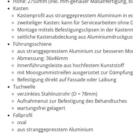
Höhe: 2750mm (inkl. mm-genauer Maßanfertigung, bi
Kasten
Kastenprofil aus stranggepresstem Aluminium in 
zweiteiliger Kasten: kann für Servicearbeiten ohn
Montage mittels Befestigungsclipsen in der Kasten
seitliche Kastenabdeckung aus Aluminiumdruckgus
Führungsschiene
aus stranggepresstem Aluminium zur besseren Mont
Abmessung: 36x46mm
Innenführungsleiste aus hochfestem Kunststoff
mit Moosgummistreifen ausgerüstet zur Dämpfung
Befestigung direkt auf Fassade oder Laibung
Tuchwelle
verzinktes Stahlnutrohr (D = 78mm)
Aufnahmenut zur Befestigung des Behandtuches
wartungsfrei gelagert
Fallprofil
oval
aus stranggepresstem Aluminium