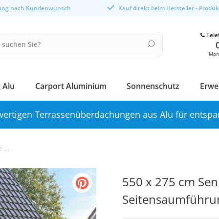
gung nach Kundenwunsch
Kauf direkt beim Hersteller - Produ
Tele
Mont
 Alu
Carport Aluminium
Sonnenschutz
Erwe
ertigen Terrassenüberdachungen aus Alu für entspa
...
550 x 275 cm Senk
Seitensaumführu