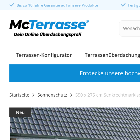
Bis zu 10 Jahre Garantie auf unsere Produkte
Ferti
Terrassen-Konfigurator
Terrassenüberdachung
Entdecke unsere hochw
Startseite
Sonnenschutz
550 x 275 cm Senkrechtmarkise 
Neu