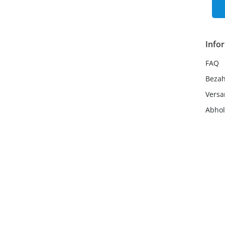
Info
FAQ
Beza
Vers
Abho