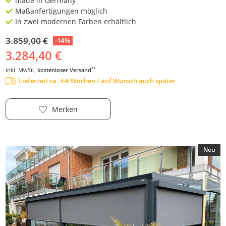
made in Germany
Maßanfertigungen möglich
In zwei modernen Farben erhältlich
3.859,00 €
-14%
3.284,40 €
**
inkl. MwSt.,
kostenloser Versand
Lieferzeit ca. 4-6 Wochen / auf Wunsch auch später
Merken
Neu