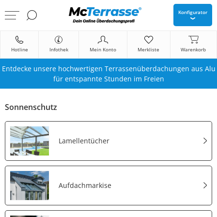
Konfigurator
Hotline
Infothek
Mein Konto
Merkliste
Warenkorb
Entdecke unsere hochwertigen Terrassenüberdachungen aus Alu
für entspannte Stunden im Freien
Sonnenschutz
Lamellentücher
Aufdachmarkise