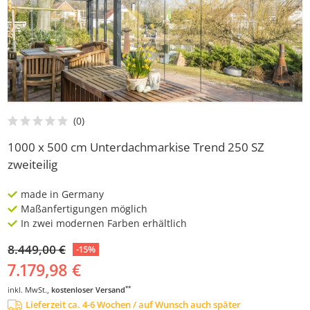
1000 x 500 cm Unterdachmarkise Trend 250 SZ
zweiteilig
made in Germany
Maßanfertigungen möglich
In zwei modernen Farben erhältlich
8.449,00 €
-15%
7.179,98 €
**
inkl. MwSt.,
kostenloser Versand
Lieferzeit ca. 4-6 Wochen / auf Wunsch auch später