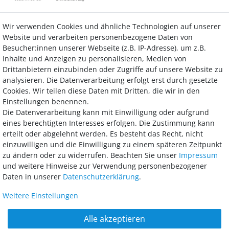
Wir verwenden Cookies und ähnliche Technologien auf unserer
Kontakt
Vertrag widerrufen
Website und verarbeiten personenbezogene Daten von
Besucher:innen unserer Webseite (z.B. IP-Adresse), um z.B.
Inhalte und Anzeigen zu personalisieren, Medien von
Drittanbietern einzubinden oder Zugriffe auf unsere Website zu
analysieren. Die Datenverarbeitung erfolgt erst durch gesetzte
Bezahlung
Cookies. Wir teilen diese Daten mit Dritten, die wir in den
Einstellungen benennen.
Wir bieten Ihnen viele Möglichkeiten einer sicheren und bequemen
Die Datenverarbeitung kann mit Einwilligung oder aufgrund
Bezahlung.
eines berechtigten Interesses erfolgen. Die Zustimmung kann
erteilt oder abgelehnt werden. Es besteht das Recht, nicht
einzuwilligen und die Einwilligung zu einem späteren Zeitpunkt
zu ändern oder zu widerrufen. Beachten Sie unser
Impressum
und weitere Hinweise zur Verwendung personenbezogener
Daten in unserer
Daten­schutz­erklärung
.
Weitere Einstellungen
AGB
Widerrufsrecht
Datenschutz
Impressum
Alle akzeptieren