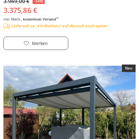
3.969,00 €
-14%
3.375,86 €
**
inkl. MwSt.,
kostenloser Versand
Lieferzeit ca. 4-6 Wochen / auf Wunsch auch später
Merken
Neu