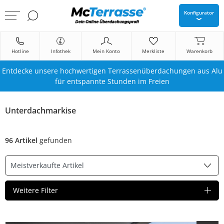
Konfigurator
Hotline
Infothek
Mein Konto
Merkliste
Warenkorb
Entdecke unsere hochwertigen Terrassenüberdachungen aus Alu
für entspannte Stunden im Freien
Unterdachmarkise
96 Artikel
gefunden
Weitere Filter