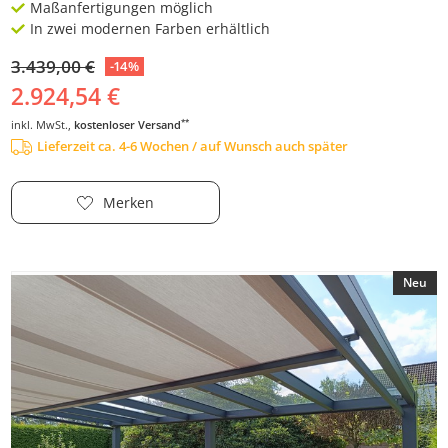
Maßanfertigungen möglich
In zwei modernen Farben erhältlich
3.439,00 €
-14%
2.924,54 €
**
inkl. MwSt.,
kostenloser Versand
Lieferzeit ca. 4-6 Wochen / auf Wunsch auch später
Merken
Neu