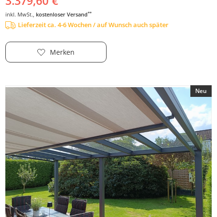
3.379,60 €
**
inkl. MwSt.,
kostenloser Versand
Lieferzeit ca. 4-6 Wochen / auf Wunsch auch später
Merken
Neu