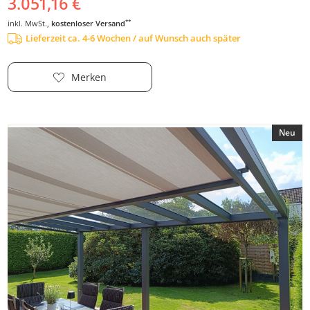
3.051,16 €
**
inkl. MwSt.,
kostenloser Versand
Lieferzeit ca. 4-6 Wochen / auf Wunsch auch später
Merken
Neu