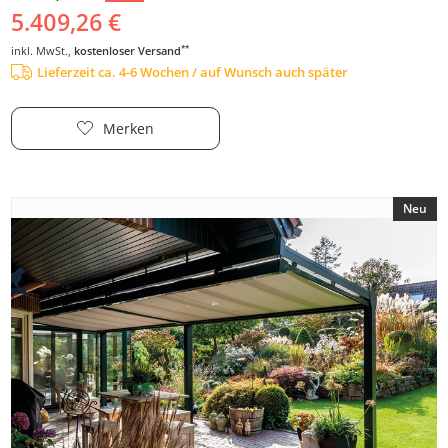
5.409,26 €
**
inkl. MwSt.,
kostenloser Versand
Lieferzeit ca. 4-6 Wochen / auf Wunsch auch später
Merken
Neu