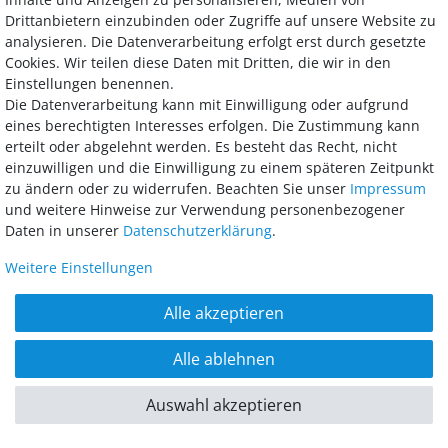
zweiteilig
Drittanbietern einzubinden oder Zugriffe auf unsere Website zu
analysieren. Die Datenverarbeitung erfolgt erst durch gesetzte
made in Germany
Cookies. Wir teilen diese Daten mit Dritten, die wir in den
Maßanfertigungen möglich
Einstellungen benennen.
In zwei modernen Farben erhältlich
Die Datenverarbeitung kann mit Einwilligung oder aufgrund
eines berechtigten Interesses erfolgen. Die Zustimmung kann
7.189,00 €
-14%
erteilt oder abgelehnt werden. Es besteht das Recht, nicht
6.113,74 €
einzuwilligen und die Einwilligung zu einem späteren Zeitpunkt
zu ändern oder zu widerrufen. Beachten Sie unser
Impressum
**
inkl. MwSt.,
kostenloser Versand
und weitere Hinweise zur Verwendung personenbezogener
Lieferzeit ca. 4-6 Wochen / auf Wunsch auch später
Daten in unserer
Daten­schutz­erklärung
.
Weitere Einstellungen
Merken
Alle akzeptieren
Neu
Alle ablehnen
Auswahl akzeptieren