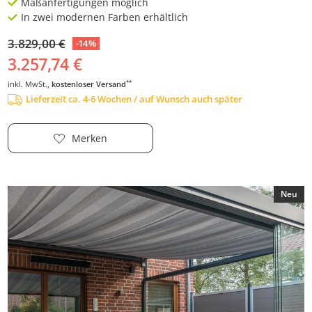
Maßanfertigungen möglich
In zwei modernen Farben erhältlich
3.829,00 €
-14%
3.257,74 €
**
inkl. MwSt.,
kostenloser Versand
Lieferzeit ca. 4-6 Wochen / auf Wunsch auch später
Merken
Neu