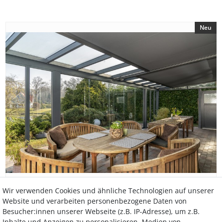
Neu
Wir verwenden Cookies und ähnliche Technologien auf unserer
Website und verarbeiten personenbezogene Daten von
Besucher:innen unserer Webseite (z.B. IP-Adresse), um z.B.
800 x 500 cm Unterdachmarkise Trend 250 SZ
Inhalte und Anzeigen zu personalisieren, Medien von