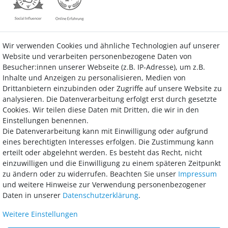
Wir verwenden Cookies und ähnliche Technologien auf unserer
Kontakt
Vertrag widerrufen
Website und verarbeiten personenbezogene Daten von
Besucher:innen unserer Webseite (z.B. IP-Adresse), um z.B.
Inhalte und Anzeigen zu personalisieren, Medien von
Drittanbietern einzubinden oder Zugriffe auf unsere Website zu
analysieren. Die Datenverarbeitung erfolgt erst durch gesetzte
Bezahlung
Cookies. Wir teilen diese Daten mit Dritten, die wir in den
Einstellungen benennen.
Wir bieten Ihnen viele Möglichkeiten einer sicheren und bequemen
Die Datenverarbeitung kann mit Einwilligung oder aufgrund
Bezahlung.
eines berechtigten Interesses erfolgen. Die Zustimmung kann
erteilt oder abgelehnt werden. Es besteht das Recht, nicht
einzuwilligen und die Einwilligung zu einem späteren Zeitpunkt
zu ändern oder zu widerrufen. Beachten Sie unser
Impressum
und weitere Hinweise zur Verwendung personenbezogener
Daten in unserer
Daten­schutz­erklärung
.
Weitere Einstellungen