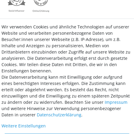
Wir verwenden Cookies und ähnliche Technologien auf unserer
Kontakt
Vertrag widerrufen
Website und verarbeiten personenbezogene Daten von
Besucher:innen unserer Webseite (z.B. IP-Adresse), um z.B.
Inhalte und Anzeigen zu personalisieren, Medien von
Drittanbietern einzubinden oder Zugriffe auf unsere Website zu
analysieren. Die Datenverarbeitung erfolgt erst durch gesetzte
Bezahlung
Cookies. Wir teilen diese Daten mit Dritten, die wir in den
Einstellungen benennen.
Wir bieten Ihnen viele Möglichkeiten einer sicheren und bequemen
Die Datenverarbeitung kann mit Einwilligung oder aufgrund
Bezahlung.
eines berechtigten Interesses erfolgen. Die Zustimmung kann
erteilt oder abgelehnt werden. Es besteht das Recht, nicht
einzuwilligen und die Einwilligung zu einem späteren Zeitpunkt
zu ändern oder zu widerrufen. Beachten Sie unser
Impressum
und weitere Hinweise zur Verwendung personenbezogener
Daten in unserer
Daten­schutz­erklärung
.
Weitere Einstellungen