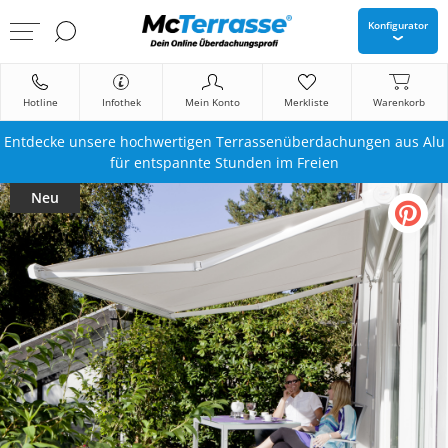
Konfigurator
Hotline
Infothek
Mein Konto
Merkliste
Warenkorb
Entdecke unsere hochwertigen Terrassenüberdachungen aus Alu
für entspannte Stunden im Freien
Neu