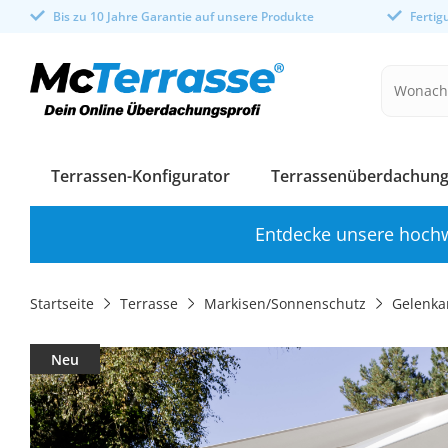
Bis zu 10 Jahre Garantie auf unsere Produkte
Ferti
Terrassen-Konfigurator
Terrassenüberdachung
Entdecke unsere hochw
Startseite
Terrasse
Markisen/Sonnenschutz
Gelenka
Neu