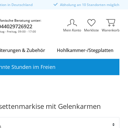
ktion in Deutschland
Abholung an 10 Standorten möglich
fonische Beratung unter:
044029726922
Mein Konto
Merkliste
Warenkorb
ag - Freitag, 09:00 - 17:00
iterungen & Zubehör
Hohlkammer-/Stegplatten
nnte Stunden im Freien
settenmarkise mit Gelenkarmen