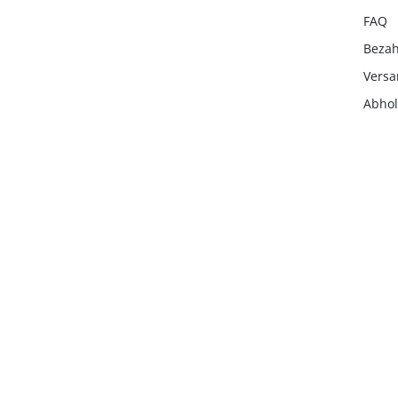
FAQ
Beza
Vers
Abho