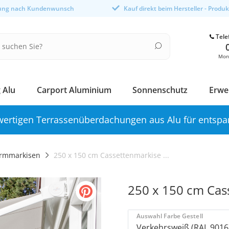
gung nach Kundenwunsch
Kauf direkt beim Hersteller - Produ
Tele
Mont
 Alu
Carport Aluminium
Sonnenschutz
Erwe
ertigen Terrassenüberdachungen aus Alu für entspa
rmmarkisen
250 x 150 cm Cassettenmarkise ...
250 x 150 cm Cas
Auswahl Farbe Gestell