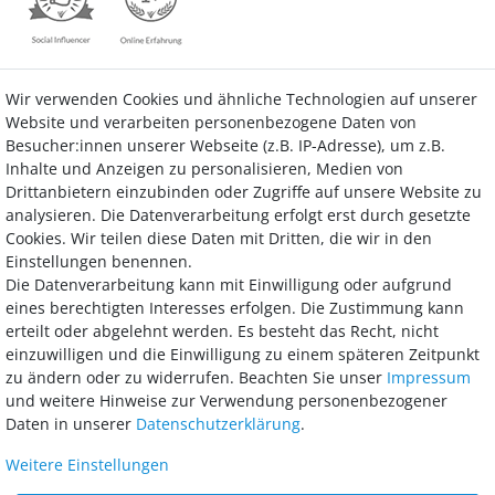
Wir verwenden Cookies und ähnliche Technologien auf unserer
Kontakt
Vertrag widerrufen
Website und verarbeiten personenbezogene Daten von
Besucher:innen unserer Webseite (z.B. IP-Adresse), um z.B.
Inhalte und Anzeigen zu personalisieren, Medien von
Drittanbietern einzubinden oder Zugriffe auf unsere Website zu
analysieren. Die Datenverarbeitung erfolgt erst durch gesetzte
Bezahlung
Cookies. Wir teilen diese Daten mit Dritten, die wir in den
Einstellungen benennen.
Wir bieten Ihnen viele Möglichkeiten einer sicheren und bequemen
Die Datenverarbeitung kann mit Einwilligung oder aufgrund
Bezahlung.
eines berechtigten Interesses erfolgen. Die Zustimmung kann
erteilt oder abgelehnt werden. Es besteht das Recht, nicht
einzuwilligen und die Einwilligung zu einem späteren Zeitpunkt
zu ändern oder zu widerrufen. Beachten Sie unser
Impressum
und weitere Hinweise zur Verwendung personenbezogener
Daten in unserer
Daten­schutz­erklärung
.
Weitere Einstellungen