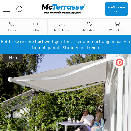
Konfigurator
Hotline
Infothek
Mein Konto
Merkliste
Warenkorb
Entdecke unsere hochwertigen Terrassenüberdachungen aus Alu
für entspannte Stunden im Freien
Neu