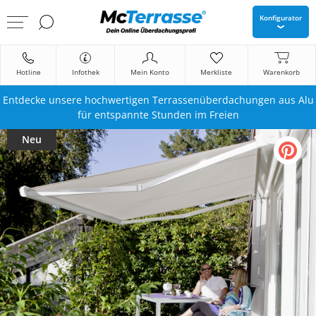
Konfigurator
Hotline
Infothek
Mein Konto
Merkliste
Warenkorb
Entdecke unsere hochwertigen Terrassenüberdachungen aus Alu
für entspannte Stunden im Freien
Neu