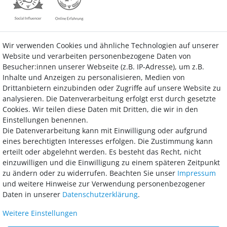
Wir verwenden Cookies und ähnliche Technologien auf unserer
Kontakt
Vertrag widerrufen
Website und verarbeiten personenbezogene Daten von
Besucher:innen unserer Webseite (z.B. IP-Adresse), um z.B.
Inhalte und Anzeigen zu personalisieren, Medien von
Drittanbietern einzubinden oder Zugriffe auf unsere Website zu
analysieren. Die Datenverarbeitung erfolgt erst durch gesetzte
Bezahlung
Cookies. Wir teilen diese Daten mit Dritten, die wir in den
Einstellungen benennen.
Wir bieten Ihnen viele Möglichkeiten einer sicheren und bequemen
Die Datenverarbeitung kann mit Einwilligung oder aufgrund
Bezahlung.
eines berechtigten Interesses erfolgen. Die Zustimmung kann
erteilt oder abgelehnt werden. Es besteht das Recht, nicht
einzuwilligen und die Einwilligung zu einem späteren Zeitpunkt
zu ändern oder zu widerrufen. Beachten Sie unser
Impressum
und weitere Hinweise zur Verwendung personenbezogener
Daten in unserer
Daten­schutz­erklärung
.
Weitere Einstellungen