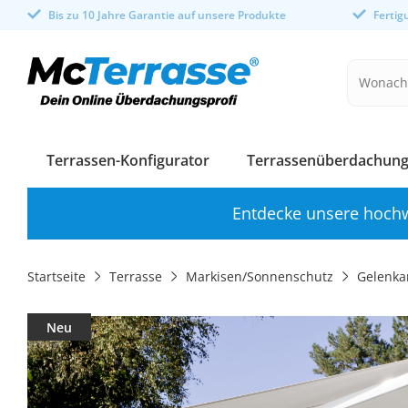
Bis zu 10 Jahre Garantie auf unsere Produkte
Ferti
Terrassen-Konfigurator
Terrassenüberdachung
Entdecke unsere hochw
Startseite
Terrasse
Markisen/Sonnenschutz
Gelenka
Neu