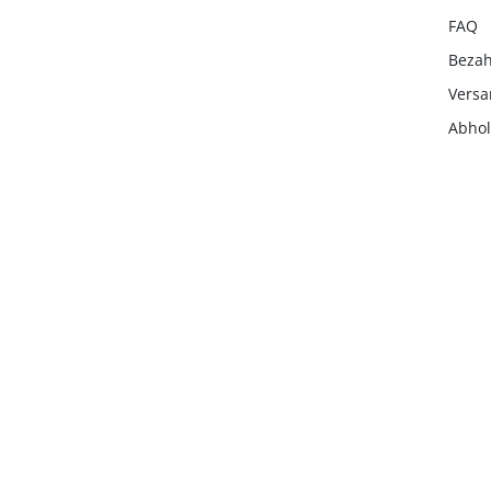
FAQ
Beza
Vers
Abho