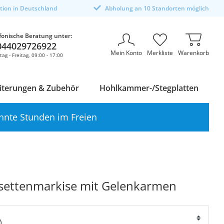
ktion in Deutschland
Abholung an 10 Standorten möglich
fonische Beratung unter:
044029726922
Mein Konto
Merkliste
Warenkorb
ag - Freitag, 09:00 - 17:00
iterungen & Zubehör
Hohlkammer-/Stegplatten
nnte Stunden im Freien
settenmarkise mit Gelenkarmen