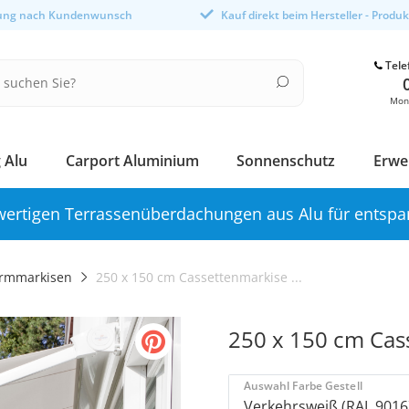
gung nach Kundenwunsch
Kauf direkt beim Hersteller - Produ
Tele
Mont
 Alu
Carport Aluminium
Sonnenschutz
Erwe
ertigen Terrassenüberdachungen aus Alu für entspa
rmmarkisen
250 x 150 cm Cassettenmarkise ...
250 x 150 cm Cas
Auswahl Farbe Gestell