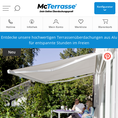
Konfigurator
Hotline
Infothek
Mein Konto
Merkliste
Warenkorb
Entdecke unsere hochwertigen Terrassenüberdachungen aus Alu
für entspannte Stunden im Freien
Neu