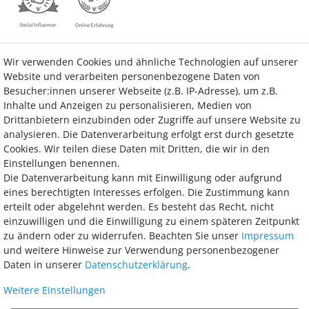
Wir verwenden Cookies und ähnliche Technologien auf unserer
Kontakt
Vertrag widerrufen
Website und verarbeiten personenbezogene Daten von
Besucher:innen unserer Webseite (z.B. IP-Adresse), um z.B.
Inhalte und Anzeigen zu personalisieren, Medien von
Drittanbietern einzubinden oder Zugriffe auf unsere Website zu
analysieren. Die Datenverarbeitung erfolgt erst durch gesetzte
Bezahlung
Cookies. Wir teilen diese Daten mit Dritten, die wir in den
Einstellungen benennen.
Wir bieten Ihnen viele Möglichkeiten einer sicheren und bequemen
Die Datenverarbeitung kann mit Einwilligung oder aufgrund
Bezahlung.
eines berechtigten Interesses erfolgen. Die Zustimmung kann
erteilt oder abgelehnt werden. Es besteht das Recht, nicht
einzuwilligen und die Einwilligung zu einem späteren Zeitpunkt
zu ändern oder zu widerrufen. Beachten Sie unser
Impressum
und weitere Hinweise zur Verwendung personenbezogener
Daten in unserer
Daten­schutz­erklärung
.
Weitere Einstellungen