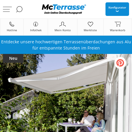
Konfigurator
Hotline
Infothek
Mein Konto
Merkliste
Warenkorb
Entdecke unsere hochwertigen Terrassenüberdachungen aus Alu
für entspannte Stunden im Freien
Neu