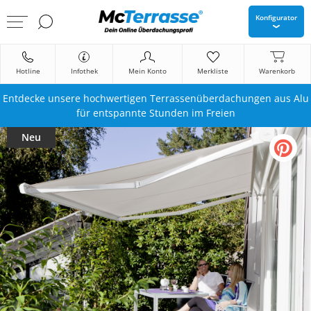
Konfigurator
Hotline
Infothek
Mein Konto
Merkliste
Warenkorb
Entdecke unsere hochwertigen Terrassenüberdachungen aus Alu
für entspannte Stunden im Freien
Neu