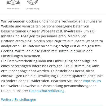
Wir verwenden Cookies und ähnliche Technologien auf unserer
Kontakt
Vertrag widerrufen
Website und verarbeiten personenbezogene Daten von
Besucher:innen unserer Webseite (z.B. IP-Adresse), um z.B.
Inhalte und Anzeigen zu personalisieren, Medien von
Drittanbietern einzubinden oder Zugriffe auf unsere Website zu
analysieren. Die Datenverarbeitung erfolgt erst durch gesetzte
Bezahlung
Cookies. Wir teilen diese Daten mit Dritten, die wir in den
Einstellungen benennen.
Wir bieten Ihnen viele Möglichkeiten einer sicheren und bequemen
Die Datenverarbeitung kann mit Einwilligung oder aufgrund
Bezahlung.
eines berechtigten Interesses erfolgen. Die Zustimmung kann
erteilt oder abgelehnt werden. Es besteht das Recht, nicht
einzuwilligen und die Einwilligung zu einem späteren Zeitpunkt
zu ändern oder zu widerrufen. Beachten Sie unser
Impressum
und weitere Hinweise zur Verwendung personenbezogener
Daten in unserer
Daten­schutz­erklärung
.
Weitere Einstellungen