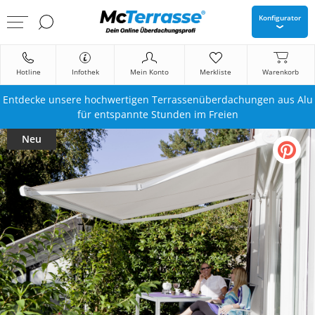
Konfigurator
Hotline
Infothek
Mein Konto
Merkliste
Warenkorb
Entdecke unsere hochwertigen Terrassenüberdachungen aus Alu
für entspannte Stunden im Freien
Neu