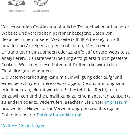
Wir verwenden Cookies und ähnliche Technologien auf unserer
Kontakt
Vertrag widerrufen
Website und verarbeiten personenbezogene Daten von
Besucher:innen unserer Webseite (z.B. IP-Adresse), um z.B.
Inhalte und Anzeigen zu personalisieren, Medien von
Drittanbietern einzubinden oder Zugriffe auf unsere Website zu
analysieren. Die Datenverarbeitung erfolgt erst durch gesetzte
Bezahlung
Cookies. Wir teilen diese Daten mit Dritten, die wir in den
Einstellungen benennen.
Wir bieten Ihnen viele Möglichkeiten einer sicheren und bequemen
Die Datenverarbeitung kann mit Einwilligung oder aufgrund
Bezahlung.
eines berechtigten Interesses erfolgen. Die Zustimmung kann
erteilt oder abgelehnt werden. Es besteht das Recht, nicht
einzuwilligen und die Einwilligung zu einem späteren Zeitpunkt
zu ändern oder zu widerrufen. Beachten Sie unser
Impressum
und weitere Hinweise zur Verwendung personenbezogener
Daten in unserer
Daten­schutz­erklärung
.
Weitere Einstellungen