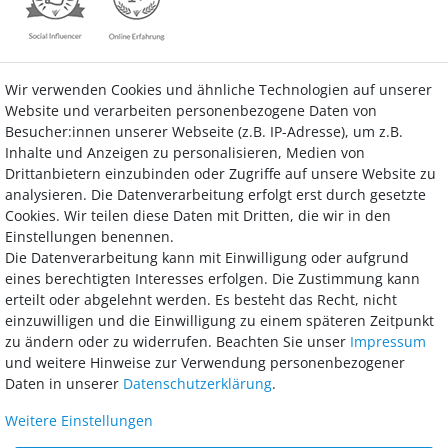
Wir verwenden Cookies und ähnliche Technologien auf unserer
Kontakt
Vertrag widerrufen
Website und verarbeiten personenbezogene Daten von
Besucher:innen unserer Webseite (z.B. IP-Adresse), um z.B.
Inhalte und Anzeigen zu personalisieren, Medien von
Drittanbietern einzubinden oder Zugriffe auf unsere Website zu
analysieren. Die Datenverarbeitung erfolgt erst durch gesetzte
Bezahlung
Cookies. Wir teilen diese Daten mit Dritten, die wir in den
Einstellungen benennen.
Wir bieten Ihnen viele Möglichkeiten einer sicheren und bequemen
Die Datenverarbeitung kann mit Einwilligung oder aufgrund
Bezahlung.
eines berechtigten Interesses erfolgen. Die Zustimmung kann
erteilt oder abgelehnt werden. Es besteht das Recht, nicht
einzuwilligen und die Einwilligung zu einem späteren Zeitpunkt
zu ändern oder zu widerrufen. Beachten Sie unser
Impressum
und weitere Hinweise zur Verwendung personenbezogener
Daten in unserer
Daten­schutz­erklärung
.
Weitere Einstellungen