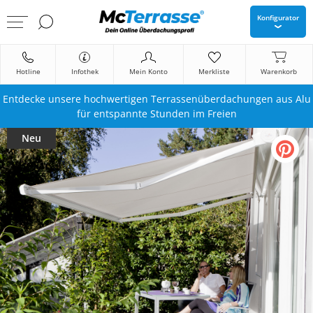
Konfigurator
Hotline
Infothek
Mein Konto
Merkliste
Warenkorb
Entdecke unsere hochwertigen Terrassenüberdachungen aus Alu
für entspannte Stunden im Freien
Neu