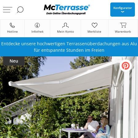
Konfigurator
Hotline
Infothek
Mein Konto
Merkliste
Warenkorb
Entdecke unsere hochwertigen Terrassenüberdachungen aus Alu
für entspannte Stunden im Freien
Neu