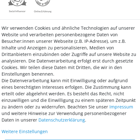
Wir verwenden Cookies und ähnliche Technologien auf unserer
Kontakt
Vertrag widerrufen
Website und verarbeiten personenbezogene Daten von
Besucher:innen unserer Webseite (z.B. IP-Adresse), um z.B.
Inhalte und Anzeigen zu personalisieren, Medien von
Drittanbietern einzubinden oder Zugriffe auf unsere Website zu
analysieren. Die Datenverarbeitung erfolgt erst durch gesetzte
Bezahlung
Cookies. Wir teilen diese Daten mit Dritten, die wir in den
Einstellungen benennen.
Wir bieten Ihnen viele Möglichkeiten einer sicheren und bequemen
Die Datenverarbeitung kann mit Einwilligung oder aufgrund
Bezahlung.
eines berechtigten Interesses erfolgen. Die Zustimmung kann
erteilt oder abgelehnt werden. Es besteht das Recht, nicht
einzuwilligen und die Einwilligung zu einem späteren Zeitpunkt
zu ändern oder zu widerrufen. Beachten Sie unser
Impressum
und weitere Hinweise zur Verwendung personenbezogener
Daten in unserer
Daten­schutz­erklärung
.
Weitere Einstellungen