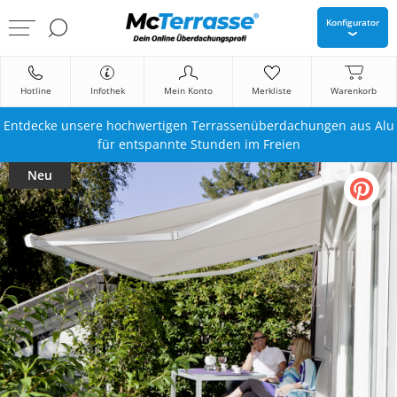
Konfigurator
Hotline
Infothek
Mein Konto
Merkliste
Warenkorb
Entdecke unsere hochwertigen Terrassenüberdachungen aus Alu
für entspannte Stunden im Freien
Neu