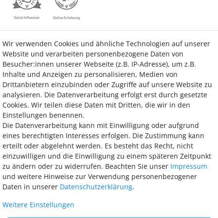
Wir verwenden Cookies und ähnliche Technologien auf unserer
Kontakt
Vertrag widerrufen
Website und verarbeiten personenbezogene Daten von
Besucher:innen unserer Webseite (z.B. IP-Adresse), um z.B.
Inhalte und Anzeigen zu personalisieren, Medien von
Drittanbietern einzubinden oder Zugriffe auf unsere Website zu
analysieren. Die Datenverarbeitung erfolgt erst durch gesetzte
Bezahlung
Cookies. Wir teilen diese Daten mit Dritten, die wir in den
Einstellungen benennen.
Wir bieten Ihnen viele Möglichkeiten einer sicheren und bequemen
Die Datenverarbeitung kann mit Einwilligung oder aufgrund
Bezahlung.
eines berechtigten Interesses erfolgen. Die Zustimmung kann
erteilt oder abgelehnt werden. Es besteht das Recht, nicht
einzuwilligen und die Einwilligung zu einem späteren Zeitpunkt
zu ändern oder zu widerrufen. Beachten Sie unser
Impressum
und weitere Hinweise zur Verwendung personenbezogener
Daten in unserer
Daten­schutz­erklärung
.
Weitere Einstellungen