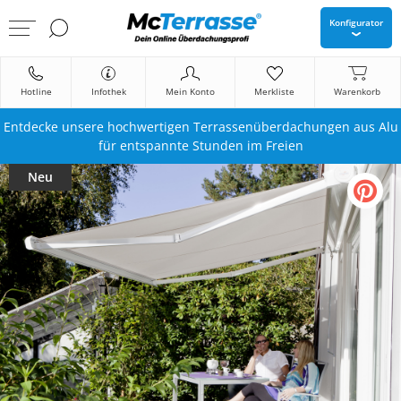
Konfigurator
Hotline
Infothek
Mein Konto
Merkliste
Warenkorb
Entdecke unsere hochwertigen Terrassenüberdachungen aus Alu
für entspannte Stunden im Freien
Neu