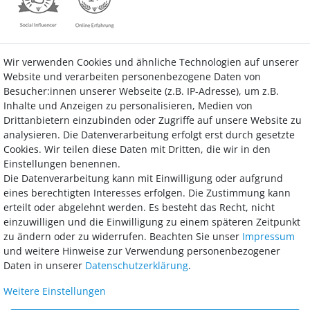
Wir verwenden Cookies und ähnliche Technologien auf unserer
Kontakt
Vertrag widerrufen
Website und verarbeiten personenbezogene Daten von
Besucher:innen unserer Webseite (z.B. IP-Adresse), um z.B.
Inhalte und Anzeigen zu personalisieren, Medien von
Drittanbietern einzubinden oder Zugriffe auf unsere Website zu
analysieren. Die Datenverarbeitung erfolgt erst durch gesetzte
Bezahlung
Cookies. Wir teilen diese Daten mit Dritten, die wir in den
Einstellungen benennen.
Wir bieten Ihnen viele Möglichkeiten einer sicheren und bequemen
Die Datenverarbeitung kann mit Einwilligung oder aufgrund
Bezahlung.
eines berechtigten Interesses erfolgen. Die Zustimmung kann
erteilt oder abgelehnt werden. Es besteht das Recht, nicht
einzuwilligen und die Einwilligung zu einem späteren Zeitpunkt
zu ändern oder zu widerrufen. Beachten Sie unser
Impressum
und weitere Hinweise zur Verwendung personenbezogener
Daten in unserer
Daten­schutz­erklärung
.
Weitere Einstellungen