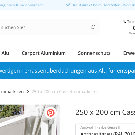
gung nach Kundenwunsch
Kauf direkt beim Hersteller - Produ
Tele
Mont
 Alu
Carport Aluminium
Sonnenschutz
Erwe
ertigen Terrassenüberdachungen aus Alu für entspa
rmmarkisen
250 x 200 cm Cassettenmarkise ...
250 x 200 cm Cas
Auswahl Farbe Gestell