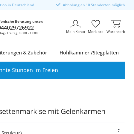
ktion in Deutschland
Abholung an 10 Standorten möglich
fonische Beratung unter:
044029726922
Mein Konto
Merkliste
Warenkorb
ag - Freitag, 09:00 - 17:00
iterungen & Zubehör
Hohlkammer-/Stegplatten
nnte Stunden im Freien
settenmarkise mit Gelenkarmen