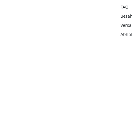
FAQ
Beza
Vers
Abho