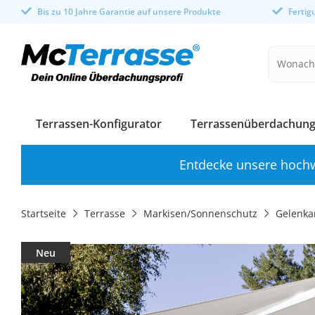
Bis zu 10 Jahre Garantie auf unsere Produkte
Ferti
Terrassen-Konfigurator
Terrassenüberdachung
Entdecke unsere hochw
Startseite
Terrasse
Markisen/Sonnenschutz
Gelenka
Neu