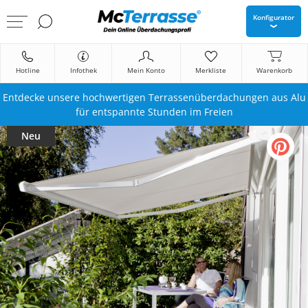
Konfigurator
Hotline
Infothek
Mein Konto
Merkliste
Warenkorb
Entdecke unsere hochwertigen Terrassenüberdachungen aus Alu
für entspannte Stunden im Freien
Neu