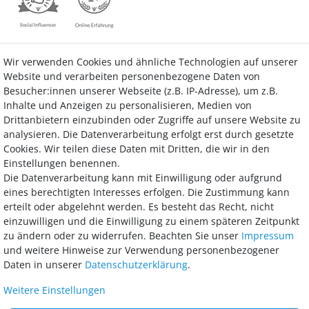
Wir verwenden Cookies und ähnliche Technologien auf unserer
Kontakt
Vertrag widerrufen
Website und verarbeiten personenbezogene Daten von
Besucher:innen unserer Webseite (z.B. IP-Adresse), um z.B.
Inhalte und Anzeigen zu personalisieren, Medien von
Drittanbietern einzubinden oder Zugriffe auf unsere Website zu
analysieren. Die Datenverarbeitung erfolgt erst durch gesetzte
Bezahlung
Cookies. Wir teilen diese Daten mit Dritten, die wir in den
Einstellungen benennen.
Wir bieten Ihnen viele Möglichkeiten einer sicheren und bequemen
Die Datenverarbeitung kann mit Einwilligung oder aufgrund
Bezahlung.
eines berechtigten Interesses erfolgen. Die Zustimmung kann
erteilt oder abgelehnt werden. Es besteht das Recht, nicht
einzuwilligen und die Einwilligung zu einem späteren Zeitpunkt
zu ändern oder zu widerrufen. Beachten Sie unser
Impressum
und weitere Hinweise zur Verwendung personenbezogener
Daten in unserer
Daten­schutz­erklärung
.
Weitere Einstellungen