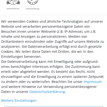
Wir verwenden Cookies und ähnliche Technologien auf unserer
Kontakt
Vertrag widerrufen
Website und verarbeiten personenbezogene Daten von
Besucher:innen unserer Webseite (z.B. IP-Adresse), um z.B.
Inhalte und Anzeigen zu personalisieren, Medien von
Drittanbietern einzubinden oder Zugriffe auf unsere Website zu
analysieren. Die Datenverarbeitung erfolgt erst durch gesetzte
Bezahlung
Cookies. Wir teilen diese Daten mit Dritten, die wir in den
Einstellungen benennen.
Wir bieten Ihnen viele Möglichkeiten einer sicheren und bequemen
Die Datenverarbeitung kann mit Einwilligung oder aufgrund
Bezahlung.
eines berechtigten Interesses erfolgen. Die Zustimmung kann
erteilt oder abgelehnt werden. Es besteht das Recht, nicht
einzuwilligen und die Einwilligung zu einem späteren Zeitpunkt
zu ändern oder zu widerrufen. Beachten Sie unser
Impressum
und weitere Hinweise zur Verwendung personenbezogener
Daten in unserer
Daten­schutz­erklärung
.
Weitere Einstellungen