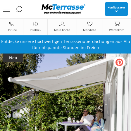
Konfigurator
Hotline
Infothek
Mein Konto
Merkliste
Warenkorb
Entdecke unsere hochwertigen Terrassenüberdachungen aus Alu
für entspannte Stunden im Freien
Neu