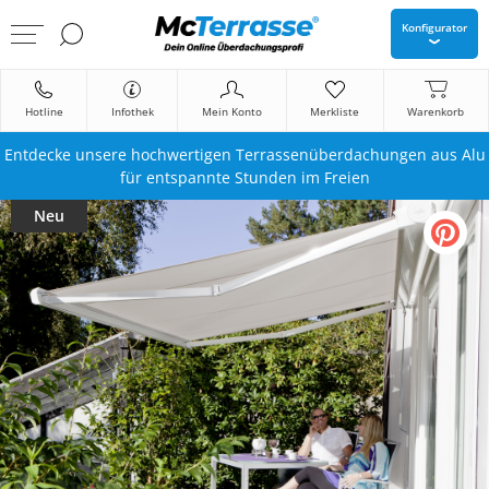
Konfigurator
Hotline
Infothek
Mein Konto
Merkliste
Warenkorb
Entdecke unsere hochwertigen Terrassenüberdachungen aus Alu
für entspannte Stunden im Freien
Neu