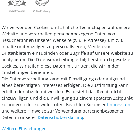
Wir verwenden Cookies und ähnliche Technologien auf unserer
Kontakt
Vertrag widerrufen
Website und verarbeiten personenbezogene Daten von
Besucher:innen unserer Webseite (z.B. IP-Adresse), um z.B.
Inhalte und Anzeigen zu personalisieren, Medien von
Drittanbietern einzubinden oder Zugriffe auf unsere Website zu
analysieren. Die Datenverarbeitung erfolgt erst durch gesetzte
Bezahlung
Cookies. Wir teilen diese Daten mit Dritten, die wir in den
Einstellungen benennen.
Wir bieten Ihnen viele Möglichkeiten einer sicheren und bequemen
Die Datenverarbeitung kann mit Einwilligung oder aufgrund
Bezahlung.
eines berechtigten Interesses erfolgen. Die Zustimmung kann
erteilt oder abgelehnt werden. Es besteht das Recht, nicht
einzuwilligen und die Einwilligung zu einem späteren Zeitpunkt
zu ändern oder zu widerrufen. Beachten Sie unser
Impressum
und weitere Hinweise zur Verwendung personenbezogener
Daten in unserer
Daten­schutz­erklärung
.
Weitere Einstellungen