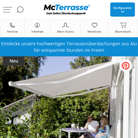
Konfigurator
Hotline
Infothek
Mein Konto
Merkliste
Warenkorb
Entdecke unsere hochwertigen Terrassenüberdachungen aus Alu
für entspannte Stunden im Freien
Neu