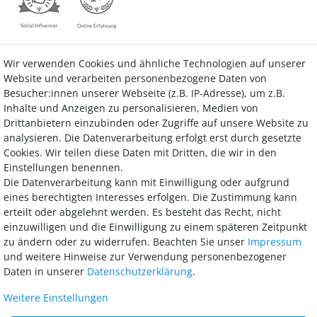
Wir verwenden Cookies und ähnliche Technologien auf unserer
Kontakt
Vertrag widerrufen
Website und verarbeiten personenbezogene Daten von
Besucher:innen unserer Webseite (z.B. IP-Adresse), um z.B.
Inhalte und Anzeigen zu personalisieren, Medien von
Drittanbietern einzubinden oder Zugriffe auf unsere Website zu
analysieren. Die Datenverarbeitung erfolgt erst durch gesetzte
Bezahlung
Cookies. Wir teilen diese Daten mit Dritten, die wir in den
Einstellungen benennen.
Wir bieten Ihnen viele Möglichkeiten einer sicheren und bequemen
Die Datenverarbeitung kann mit Einwilligung oder aufgrund
Bezahlung.
eines berechtigten Interesses erfolgen. Die Zustimmung kann
erteilt oder abgelehnt werden. Es besteht das Recht, nicht
einzuwilligen und die Einwilligung zu einem späteren Zeitpunkt
zu ändern oder zu widerrufen. Beachten Sie unser
Impressum
und weitere Hinweise zur Verwendung personenbezogener
Daten in unserer
Daten­schutz­erklärung
.
Weitere Einstellungen