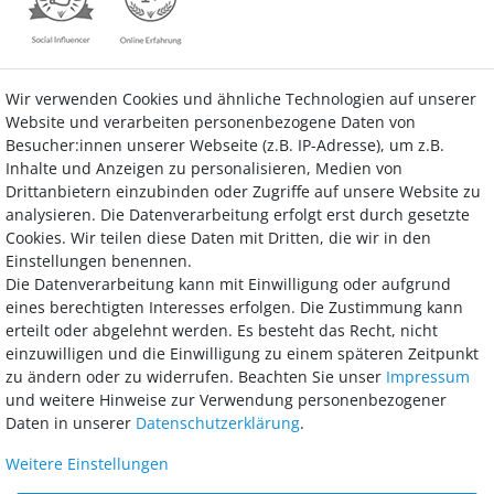
Wir verwenden Cookies und ähnliche Technologien auf unserer
Kontakt
Vertrag widerrufen
Website und verarbeiten personenbezogene Daten von
Besucher:innen unserer Webseite (z.B. IP-Adresse), um z.B.
Inhalte und Anzeigen zu personalisieren, Medien von
Drittanbietern einzubinden oder Zugriffe auf unsere Website zu
analysieren. Die Datenverarbeitung erfolgt erst durch gesetzte
Bezahlung
Cookies. Wir teilen diese Daten mit Dritten, die wir in den
Einstellungen benennen.
Wir bieten Ihnen viele Möglichkeiten einer sicheren und bequemen
Die Datenverarbeitung kann mit Einwilligung oder aufgrund
Bezahlung.
eines berechtigten Interesses erfolgen. Die Zustimmung kann
erteilt oder abgelehnt werden. Es besteht das Recht, nicht
einzuwilligen und die Einwilligung zu einem späteren Zeitpunkt
zu ändern oder zu widerrufen. Beachten Sie unser
Impressum
und weitere Hinweise zur Verwendung personenbezogener
Daten in unserer
Daten­schutz­erklärung
.
Weitere Einstellungen