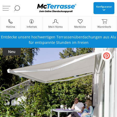
Konfigurator
Hotline
Infothek
Mein Konto
Merkliste
Warenkorb
Entdecke unsere hochwertigen Terrassenüberdachungen aus Alu
für entspannte Stunden im Freien
Neu