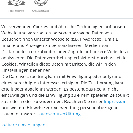
Wir verwenden Cookies und ähnliche Technologien auf unserer
Kontakt
Vertrag widerrufen
Website und verarbeiten personenbezogene Daten von
Besucher:innen unserer Webseite (z.B. IP-Adresse), um z.B.
Inhalte und Anzeigen zu personalisieren, Medien von
Drittanbietern einzubinden oder Zugriffe auf unsere Website zu
analysieren. Die Datenverarbeitung erfolgt erst durch gesetzte
Bezahlung
Cookies. Wir teilen diese Daten mit Dritten, die wir in den
Einstellungen benennen.
Wir bieten Ihnen viele Möglichkeiten einer sicheren und bequemen
Die Datenverarbeitung kann mit Einwilligung oder aufgrund
Bezahlung.
eines berechtigten Interesses erfolgen. Die Zustimmung kann
erteilt oder abgelehnt werden. Es besteht das Recht, nicht
einzuwilligen und die Einwilligung zu einem späteren Zeitpunkt
zu ändern oder zu widerrufen. Beachten Sie unser
Impressum
und weitere Hinweise zur Verwendung personenbezogener
Daten in unserer
Daten­schutz­erklärung
.
Weitere Einstellungen