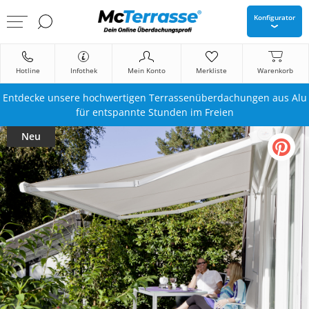
Konfigurator
Hotline
Infothek
Mein Konto
Merkliste
Warenkorb
Entdecke unsere hochwertigen Terrassenüberdachungen aus Alu
für entspannte Stunden im Freien
Neu