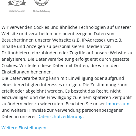
Wir verwenden Cookies und ähnliche Technologien auf unserer
Kontakt
Vertrag widerrufen
Website und verarbeiten personenbezogene Daten von
Besucher:innen unserer Webseite (z.B. IP-Adresse), um z.B.
Inhalte und Anzeigen zu personalisieren, Medien von
Drittanbietern einzubinden oder Zugriffe auf unsere Website zu
analysieren. Die Datenverarbeitung erfolgt erst durch gesetzte
Bezahlung
Cookies. Wir teilen diese Daten mit Dritten, die wir in den
Einstellungen benennen.
Wir bieten Ihnen viele Möglichkeiten einer sicheren und bequemen
Die Datenverarbeitung kann mit Einwilligung oder aufgrund
Bezahlung.
eines berechtigten Interesses erfolgen. Die Zustimmung kann
erteilt oder abgelehnt werden. Es besteht das Recht, nicht
einzuwilligen und die Einwilligung zu einem späteren Zeitpunkt
zu ändern oder zu widerrufen. Beachten Sie unser
Impressum
und weitere Hinweise zur Verwendung personenbezogener
Daten in unserer
Daten­schutz­erklärung
.
Weitere Einstellungen