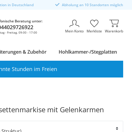
ktion in Deutschland
Abholung an 10 Standorten möglich
fonische Beratung unter:
044029726922
Mein Konto
Merkliste
Warenkorb
ag - Freitag, 09:00 - 17:00
iterungen & Zubehör
Hohlkammer-/Stegplatten
nnte Stunden im Freien
settenmarkise mit Gelenkarmen