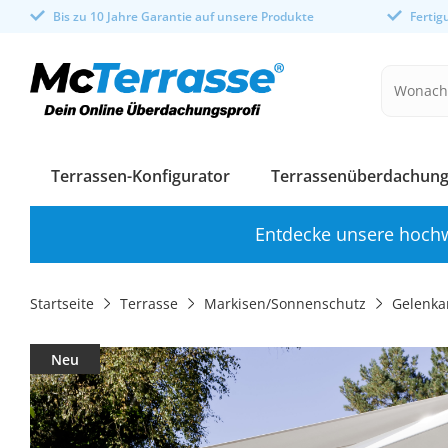
Bis zu 10 Jahre Garantie auf unsere Produkte
Ferti
Terrassen-Konfigurator
Terrassenüberdachung
Entdecke unsere hochw
Startseite
Terrasse
Markisen/Sonnenschutz
Gelenka
Neu