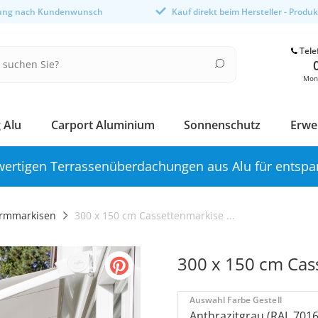
gung nach Kundenwunsch
Kauf direkt beim Hersteller - Produ
Tele
Mont
 Alu
Carport Aluminium
Sonnenschutz
Erwe
ertigen Terrassenüberdachungen aus Alu für entspa
rmmarkisen
300 x 150 cm Cassettenmarkise ...
300 x 150 cm Cas
Auswahl Farbe Gestell