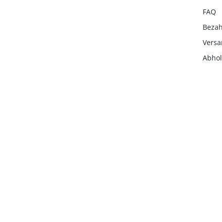
FAQ
Beza
Vers
Abho