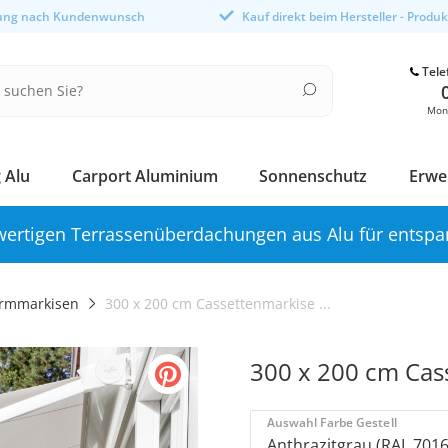
gung nach Kundenwunsch
Kauf direkt beim Hersteller - Produ
Tele
Mont
 Alu
Carport Aluminium
Sonnenschutz
Erwe
ertigen Terrassenüberdachungen aus Alu für entspa
rmmarkisen
300 x 200 cm Cassettenmarkise ...
300 x 200 cm Cas
Auswahl Farbe Gestell