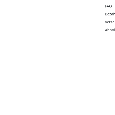
FAQ
Beza
Vers
Abho