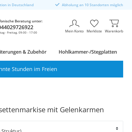
ktion in Deutschland
Abholung an 10 Standorten möglich
fonische Beratung unter:
044029726922
Mein Konto
Merkliste
Warenkorb
ag - Freitag, 09:00 - 17:00
iterungen & Zubehör
Hohlkammer-/Stegplatten
nnte Stunden im Freien
settenmarkise mit Gelenkarmen