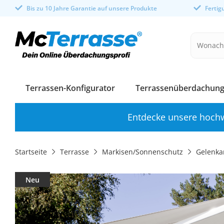
Bis zu 10 Jahre Garantie auf unsere Produkte
Ferti
Terrassen-Konfigurator
Terrassenüberdachung
Entdecke unsere hochw
Startseite
Terrasse
Markisen/Sonnenschutz
Gelenka
Neu