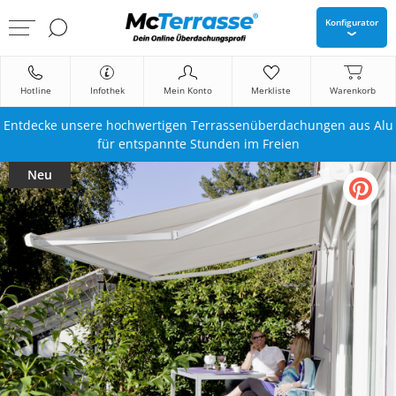
Konfigurator
Hotline
Infothek
Mein Konto
Merkliste
Warenkorb
Entdecke unsere hochwertigen Terrassenüberdachungen aus Alu
für entspannte Stunden im Freien
Neu