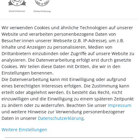
Wir verwenden Cookies und ähnliche Technologien auf unserer
Kontakt
Vertrag widerrufen
Website und verarbeiten personenbezogene Daten von
Besucher:innen unserer Webseite (z.B. IP-Adresse), um z.B.
Inhalte und Anzeigen zu personalisieren, Medien von
Drittanbietern einzubinden oder Zugriffe auf unsere Website zu
analysieren. Die Datenverarbeitung erfolgt erst durch gesetzte
Bezahlung
Cookies. Wir teilen diese Daten mit Dritten, die wir in den
Einstellungen benennen.
Wir bieten Ihnen viele Möglichkeiten einer sicheren und bequemen
Die Datenverarbeitung kann mit Einwilligung oder aufgrund
Bezahlung.
eines berechtigten Interesses erfolgen. Die Zustimmung kann
erteilt oder abgelehnt werden. Es besteht das Recht, nicht
einzuwilligen und die Einwilligung zu einem späteren Zeitpunkt
zu ändern oder zu widerrufen. Beachten Sie unser
Impressum
und weitere Hinweise zur Verwendung personenbezogener
Daten in unserer
Daten­schutz­erklärung
.
Weitere Einstellungen