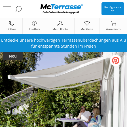
Konfigurator
Hotline
Infothek
Mein Konto
Merkliste
Warenkorb
Entdecke unsere hochwertigen Terrassenüberdachungen aus Alu
für entspannte Stunden im Freien
Neu