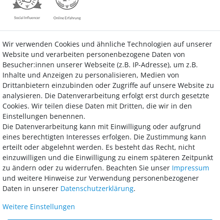
Wir verwenden Cookies und ähnliche Technologien auf unserer
Kontakt
Vertrag widerrufen
Website und verarbeiten personenbezogene Daten von
Besucher:innen unserer Webseite (z.B. IP-Adresse), um z.B.
Inhalte und Anzeigen zu personalisieren, Medien von
Drittanbietern einzubinden oder Zugriffe auf unsere Website zu
analysieren. Die Datenverarbeitung erfolgt erst durch gesetzte
Bezahlung
Cookies. Wir teilen diese Daten mit Dritten, die wir in den
Einstellungen benennen.
Wir bieten Ihnen viele Möglichkeiten einer sicheren und bequemen
Die Datenverarbeitung kann mit Einwilligung oder aufgrund
Bezahlung.
eines berechtigten Interesses erfolgen. Die Zustimmung kann
erteilt oder abgelehnt werden. Es besteht das Recht, nicht
einzuwilligen und die Einwilligung zu einem späteren Zeitpunkt
zu ändern oder zu widerrufen. Beachten Sie unser
Impressum
und weitere Hinweise zur Verwendung personenbezogener
Daten in unserer
Daten­schutz­erklärung
.
Weitere Einstellungen