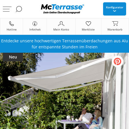
Konfigurator
Hotline
Infothek
Mein Konto
Merkliste
Warenkorb
Entdecke unsere hochwertigen Terrassenüberdachungen aus Alu
für entspannte Stunden im Freien
Neu