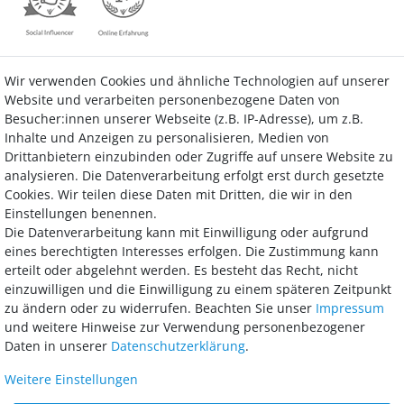
Wir verwenden Cookies und ähnliche Technologien auf unserer
Kontakt
Vertrag widerrufen
Website und verarbeiten personenbezogene Daten von
Besucher:innen unserer Webseite (z.B. IP-Adresse), um z.B.
Inhalte und Anzeigen zu personalisieren, Medien von
Drittanbietern einzubinden oder Zugriffe auf unsere Website zu
analysieren. Die Datenverarbeitung erfolgt erst durch gesetzte
Bezahlung
Cookies. Wir teilen diese Daten mit Dritten, die wir in den
Einstellungen benennen.
Wir bieten Ihnen viele Möglichkeiten einer sicheren und bequemen
Die Datenverarbeitung kann mit Einwilligung oder aufgrund
Bezahlung.
eines berechtigten Interesses erfolgen. Die Zustimmung kann
erteilt oder abgelehnt werden. Es besteht das Recht, nicht
einzuwilligen und die Einwilligung zu einem späteren Zeitpunkt
zu ändern oder zu widerrufen. Beachten Sie unser
Impressum
und weitere Hinweise zur Verwendung personenbezogener
Daten in unserer
Daten­schutz­erklärung
.
Weitere Einstellungen