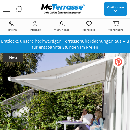
Konfigurator
Hotline
Infothek
Mein Konto
Merkliste
Warenkorb
Entdecke unsere hochwertigen Terrassenüberdachungen aus Alu
für entspannte Stunden im Freien
Neu