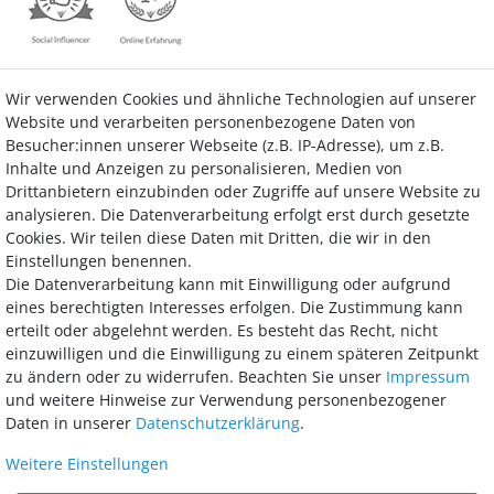
Wir verwenden Cookies und ähnliche Technologien auf unserer
Kontakt
Vertrag widerrufen
Website und verarbeiten personenbezogene Daten von
Besucher:innen unserer Webseite (z.B. IP-Adresse), um z.B.
Inhalte und Anzeigen zu personalisieren, Medien von
Drittanbietern einzubinden oder Zugriffe auf unsere Website zu
analysieren. Die Datenverarbeitung erfolgt erst durch gesetzte
Bezahlung
Cookies. Wir teilen diese Daten mit Dritten, die wir in den
Einstellungen benennen.
Wir bieten Ihnen viele Möglichkeiten einer sicheren und bequemen
Die Datenverarbeitung kann mit Einwilligung oder aufgrund
Bezahlung.
eines berechtigten Interesses erfolgen. Die Zustimmung kann
erteilt oder abgelehnt werden. Es besteht das Recht, nicht
einzuwilligen und die Einwilligung zu einem späteren Zeitpunkt
zu ändern oder zu widerrufen. Beachten Sie unser
Impressum
und weitere Hinweise zur Verwendung personenbezogener
Daten in unserer
Daten­schutz­erklärung
.
Weitere Einstellungen