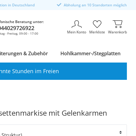
ktion in Deutschland
Abholung an 10 Standorten möglich
fonische Beratung unter:
044029726922
Mein Konto
Merkliste
Warenkorb
ag - Freitag, 09:00 - 17:00
iterungen & Zubehör
Hohlkammer-/Stegplatten
nnte Stunden im Freien
settenmarkise mit Gelenkarmen