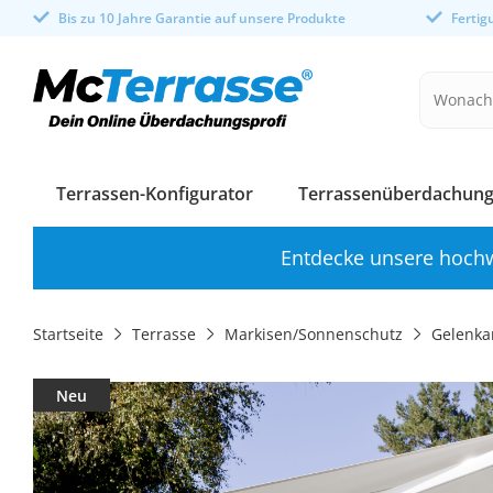
Bis zu 10 Jahre Garantie auf unsere Produkte
Ferti
Terrassen-Konfigurator
Terrassenüberdachung
Entdecke unsere hochw
Startseite
Terrasse
Markisen/Sonnenschutz
Gelenka
Neu