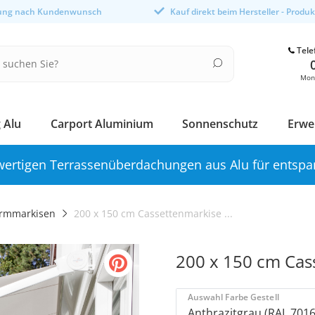
gung nach Kundenwunsch
Kauf direkt beim Hersteller - Produ
Tele
Mont
 Alu
Carport Aluminium
Sonnenschutz
Erwe
ertigen Terrassenüberdachungen aus Alu für entspa
rmmarkisen
200 x 150 cm Cassettenmarkise ...
200 x 150 cm Cas
Auswahl Farbe Gestell