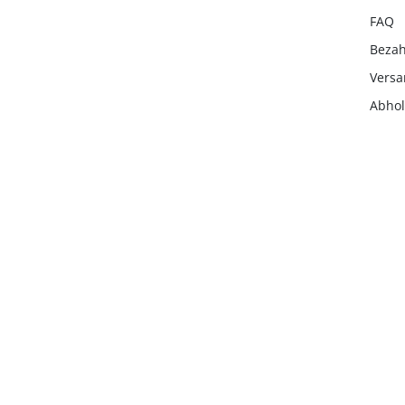
FAQ
Beza
Vers
Abho