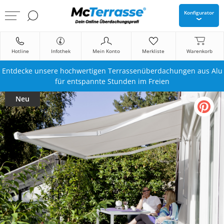
Konfigurator
Hotline
Infothek
Mein Konto
Merkliste
Warenkorb
Entdecke unsere hochwertigen Terrassenüberdachungen aus Alu
für entspannte Stunden im Freien
Neu