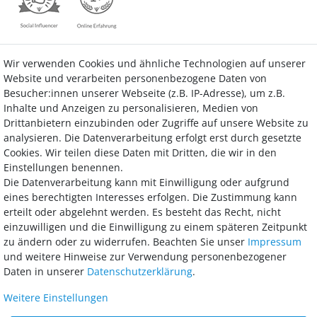
Wir verwenden Cookies und ähnliche Technologien auf unserer
Kontakt
Vertrag widerrufen
Website und verarbeiten personenbezogene Daten von
Besucher:innen unserer Webseite (z.B. IP-Adresse), um z.B.
Inhalte und Anzeigen zu personalisieren, Medien von
Drittanbietern einzubinden oder Zugriffe auf unsere Website zu
analysieren. Die Datenverarbeitung erfolgt erst durch gesetzte
Bezahlung
Cookies. Wir teilen diese Daten mit Dritten, die wir in den
Einstellungen benennen.
Wir bieten Ihnen viele Möglichkeiten einer sicheren und bequemen
Die Datenverarbeitung kann mit Einwilligung oder aufgrund
Bezahlung.
eines berechtigten Interesses erfolgen. Die Zustimmung kann
erteilt oder abgelehnt werden. Es besteht das Recht, nicht
einzuwilligen und die Einwilligung zu einem späteren Zeitpunkt
zu ändern oder zu widerrufen. Beachten Sie unser
Impressum
und weitere Hinweise zur Verwendung personenbezogener
Daten in unserer
Daten­schutz­erklärung
.
Weitere Einstellungen