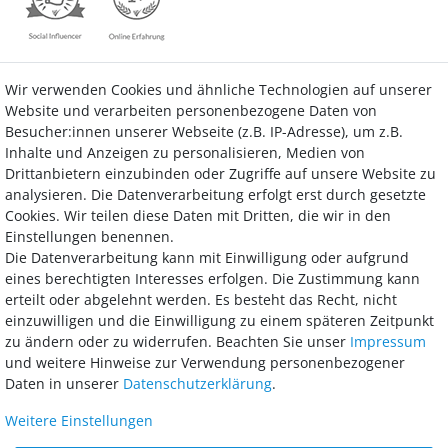
Wir verwenden Cookies und ähnliche Technologien auf unserer
Kontakt
Vertrag widerrufen
Website und verarbeiten personenbezogene Daten von
Besucher:innen unserer Webseite (z.B. IP-Adresse), um z.B.
Inhalte und Anzeigen zu personalisieren, Medien von
Drittanbietern einzubinden oder Zugriffe auf unsere Website zu
analysieren. Die Datenverarbeitung erfolgt erst durch gesetzte
Bezahlung
Cookies. Wir teilen diese Daten mit Dritten, die wir in den
Einstellungen benennen.
Wir bieten Ihnen viele Möglichkeiten einer sicheren und bequemen
Die Datenverarbeitung kann mit Einwilligung oder aufgrund
Bezahlung.
eines berechtigten Interesses erfolgen. Die Zustimmung kann
erteilt oder abgelehnt werden. Es besteht das Recht, nicht
einzuwilligen und die Einwilligung zu einem späteren Zeitpunkt
zu ändern oder zu widerrufen. Beachten Sie unser
Impressum
und weitere Hinweise zur Verwendung personenbezogener
Daten in unserer
Daten­schutz­erklärung
.
Weitere Einstellungen