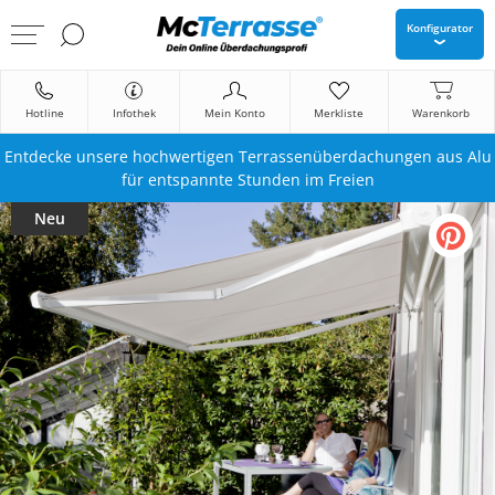
Konfigurator
Hotline
Infothek
Mein Konto
Merkliste
Warenkorb
Entdecke unsere hochwertigen Terrassenüberdachungen aus Alu
für entspannte Stunden im Freien
Neu