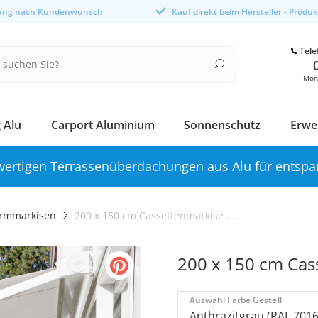
gung nach Kundenwunsch
Kauf direkt beim Hersteller - Produ
Tele
Mont
 Alu
Carport Aluminium
Sonnenschutz
Erwe
ertigen Terrassenüberdachungen aus Alu für entspa
rmmarkisen
200 x 150 cm Cassettenmarkise ...
200 x 150 cm Cas
Auswahl Farbe Gestell