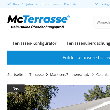
Bis zu 10 Jahre Garantie auf unsere Produkte
Ferti
Terrassen-Konfigurator
Terrassenüberdachung
Entdecke unsere hochw
Startseite
Terrasse
Markisen/Sonnenschutz
Gelenka
Neu