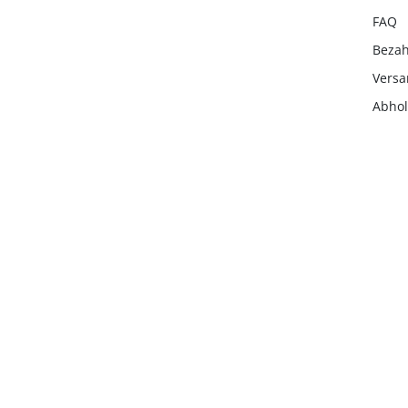
FAQ
Beza
Vers
Abho