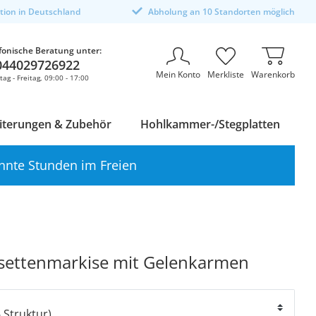
ktion in Deutschland
Abholung an 10 Standorten möglich
fonische Beratung unter:
044029726922
Mein Konto
Merkliste
Warenkorb
ag - Freitag, 09:00 - 17:00
iterungen & Zubehör
Hohlkammer-/Stegplatten
nnte Stunden im Freien
settenmarkise mit Gelenkarmen