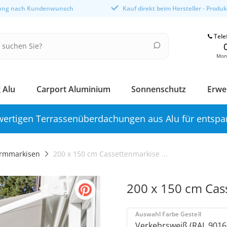
gung nach Kundenwunsch
Kauf direkt beim Hersteller - Produ
Tele
Mont
 Alu
Carport Aluminium
Sonnenschutz
Erwe
ertigen Terrassenüberdachungen aus Alu für entspa
rmmarkisen
200 x 150 cm Cassettenmarkise ...
200 x 150 cm Cas
Auswahl Farbe Gestell