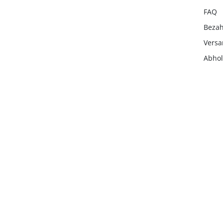
FAQ
Beza
Vers
Abho