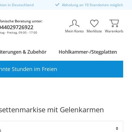
ktion in Deutschland
Abholung an 10 Standorten möglich
fonische Beratung unter:
044029726922
Mein Konto
Merkliste
Warenkorb
ag - Freitag, 09:00 - 17:00
iterungen & Zubehör
Hohlkammer-/Stegplatten
nnte Stunden im Freien
settenmarkise mit Gelenkarmen