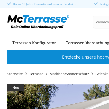
Bis zu 10 Jahre Garantie auf unsere Produkte
Ferti
Terrassen-Konfigurator
Terrassenüberdachung
Entdecke unsere hochw
Startseite
Terrasse
Markisen/Sonnenschutz
Gelenka
Neu