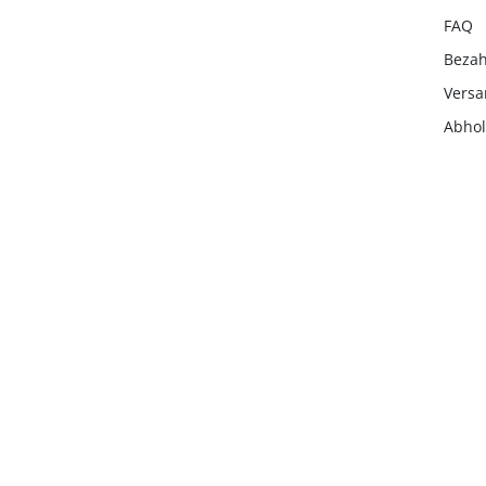
FAQ
Beza
Vers
Abho