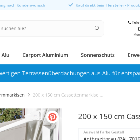
gung nach Kundenwunsch
Kauf direkt beim Hersteller - Produ
Tele
Mont
 Alu
Carport Aluminium
Sonnenschutz
Erwe
ertigen Terrassenüberdachungen aus Alu für entspa
rmmarkisen
200 x 150 cm Cassettenmarkise ...
200 x 150 cm Cas
Auswahl Farbe Gestell