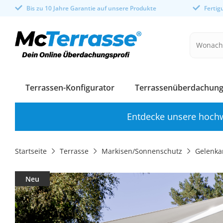
Bis zu 10 Jahre Garantie auf unsere Produkte
Ferti
Terrassen-Konfigurator
Terrassenüberdachung
Entdecke unsere hochw
Startseite
Terrasse
Markisen/Sonnenschutz
Gelenka
Neu