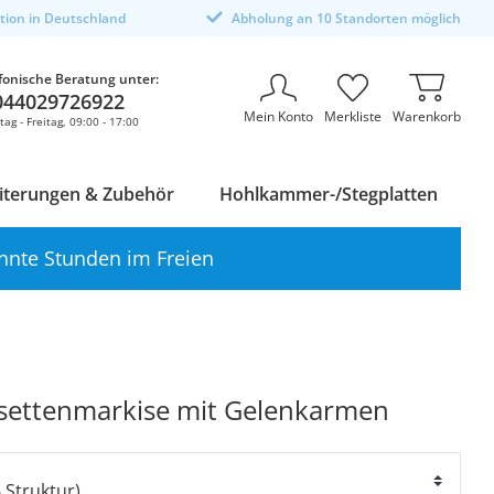
ktion in Deutschland
Abholung an 10 Standorten möglich
fonische Beratung unter:
044029726922
Mein Konto
Merkliste
Warenkorb
ag - Freitag, 09:00 - 17:00
iterungen & Zubehör
Hohlkammer-/Stegplatten
nnte Stunden im Freien
settenmarkise mit Gelenkarmen