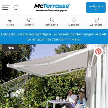
Konfigurator
Hotline
Infothek
Mein Konto
Merkliste
Warenkorb
Entdecke unsere hochwertigen Terrassenüberdachungen aus Alu
für entspannte Stunden im Freien
Neu