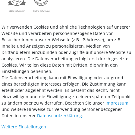
Wir verwenden Cookies und ähnliche Technologien auf unserer
Kontakt
Vertrag widerrufen
Website und verarbeiten personenbezogene Daten von
Besucher:innen unserer Webseite (z.B. IP-Adresse), um z.B.
Inhalte und Anzeigen zu personalisieren, Medien von
Drittanbietern einzubinden oder Zugriffe auf unsere Website zu
analysieren. Die Datenverarbeitung erfolgt erst durch gesetzte
Bezahlung
Cookies. Wir teilen diese Daten mit Dritten, die wir in den
Einstellungen benennen.
Wir bieten Ihnen viele Möglichkeiten einer sicheren und bequemen
Die Datenverarbeitung kann mit Einwilligung oder aufgrund
Bezahlung.
eines berechtigten Interesses erfolgen. Die Zustimmung kann
erteilt oder abgelehnt werden. Es besteht das Recht, nicht
einzuwilligen und die Einwilligung zu einem späteren Zeitpunkt
zu ändern oder zu widerrufen. Beachten Sie unser
Impressum
und weitere Hinweise zur Verwendung personenbezogener
Daten in unserer
Daten­schutz­erklärung
.
Weitere Einstellungen