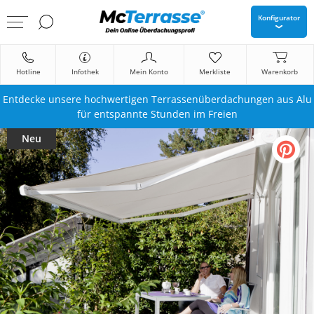
Konfigurator
Hotline
Infothek
Mein Konto
Merkliste
Warenkorb
Entdecke unsere hochwertigen Terrassenüberdachungen aus Alu
für entspannte Stunden im Freien
Neu