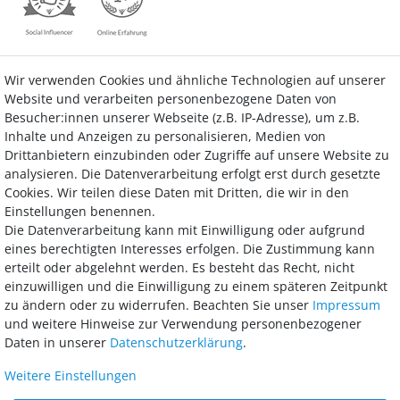
Wir verwenden Cookies und ähnliche Technologien auf unserer
Kontakt
Vertrag widerrufen
Website und verarbeiten personenbezogene Daten von
Besucher:innen unserer Webseite (z.B. IP-Adresse), um z.B.
Inhalte und Anzeigen zu personalisieren, Medien von
Drittanbietern einzubinden oder Zugriffe auf unsere Website zu
analysieren. Die Datenverarbeitung erfolgt erst durch gesetzte
Bezahlung
Cookies. Wir teilen diese Daten mit Dritten, die wir in den
Einstellungen benennen.
Wir bieten Ihnen viele Möglichkeiten einer sicheren und bequemen
Die Datenverarbeitung kann mit Einwilligung oder aufgrund
Bezahlung.
eines berechtigten Interesses erfolgen. Die Zustimmung kann
erteilt oder abgelehnt werden. Es besteht das Recht, nicht
einzuwilligen und die Einwilligung zu einem späteren Zeitpunkt
zu ändern oder zu widerrufen. Beachten Sie unser
Impressum
und weitere Hinweise zur Verwendung personenbezogener
Daten in unserer
Daten­schutz­erklärung
.
Weitere Einstellungen