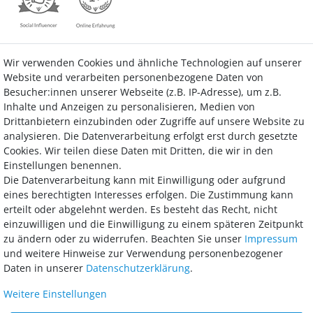
Wir verwenden Cookies und ähnliche Technologien auf unserer
Kontakt
Vertrag widerrufen
Website und verarbeiten personenbezogene Daten von
Besucher:innen unserer Webseite (z.B. IP-Adresse), um z.B.
Inhalte und Anzeigen zu personalisieren, Medien von
Drittanbietern einzubinden oder Zugriffe auf unsere Website zu
analysieren. Die Datenverarbeitung erfolgt erst durch gesetzte
Bezahlung
Cookies. Wir teilen diese Daten mit Dritten, die wir in den
Einstellungen benennen.
Wir bieten Ihnen viele Möglichkeiten einer sicheren und bequemen
Die Datenverarbeitung kann mit Einwilligung oder aufgrund
Bezahlung.
eines berechtigten Interesses erfolgen. Die Zustimmung kann
erteilt oder abgelehnt werden. Es besteht das Recht, nicht
einzuwilligen und die Einwilligung zu einem späteren Zeitpunkt
zu ändern oder zu widerrufen. Beachten Sie unser
Impressum
und weitere Hinweise zur Verwendung personenbezogener
Daten in unserer
Daten­schutz­erklärung
.
Weitere Einstellungen