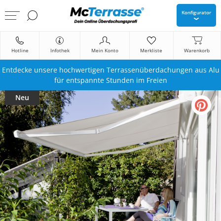
Konfigurator
Hotline
Infothek
Mein Konto
Merkliste
Warenkorb
Entdecke unsere hochwertigen Terrassenüberdachungen aus Alu
für entspannte Stunden im Freien
Neu